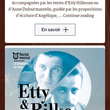
Accompagnées par les textes d’Etty Hillesum ou
d’Anne Dufourmantelle, guidée par les propositions
"Jardins
d'écriture d'Angélique, …
Continue reading
d’écritur
:
En savoir
restituti
de
l’atelier
d’écritur
hebdoma
»
Ecrire
avec
le
souffle 
mené
par
Angéliqu
Boulay