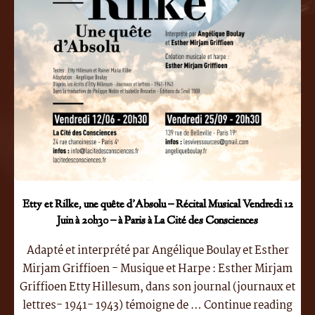
–
Vendredi
19
Juin
2026-
Paris
la
Cité
des
Conscie
Etty et Rilke, une quête d’Absolu – Récital Musical Vendredi 12
Juin à 20h30 – à Paris à La Cité des Consciences
Adapté et interprété par Angélique Boulay et Esther
Mirjam Griffioen - Musique et Harpe : Esther Mirjam
Griffioen Etty Hillesum, dans son journal (journaux et
"Ett
lettres- 1941- 1943) témoigne de …
Continue reading