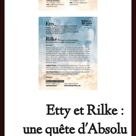
des
Con
Etty et Rilke : 
une quête d'Absolu